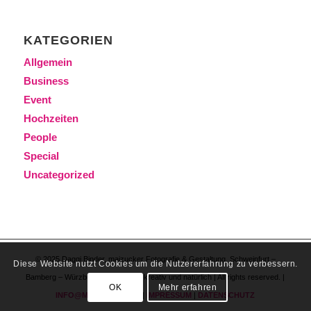
KATEGORIEN
Allgemein
Business
Event
Hochzeiten
People
Special
Uncategorized
© 2025 Daggi Binder, maizucker Fotografie & Gestaltung. Schweinfurt –
Diese Website nutzt Cookies um die Nutzererfahrung zu verbessern.
Bamberg – Würzburg – Frankfurt | kreativ und natürlich | All rights reserved. |
OK
Mehr erfahren
INFO@MAIZUCKER.DE
|
IMPRESSUM
|
DATENSCHUTZ