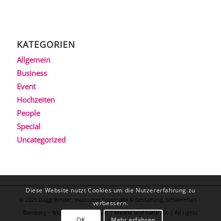
KATEGORIEN
Allgemein
Business
Event
Hochzeiten
People
Special
Uncategorized
Diese Website nutzt Cookies um die Nutzererfahrung zu
© 2025 Daggi Binder, maizucker Fotografie & Gestaltung. Schweinfurt –
verbessern.
Bamberg – Würzburg – Frankfurt | kreativ und natürlich | All rights
OK
Mehr erfahren