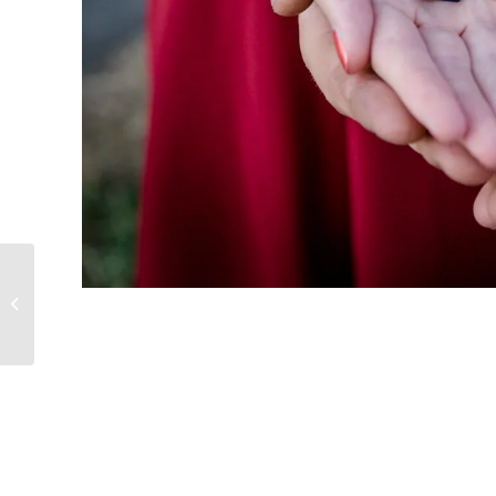
People –
Portraitshooting
Volksfestgesicht 2017