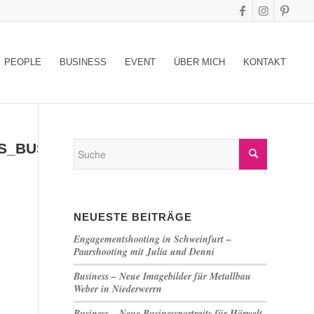
PEOPLE
BUSINESS
EVENT
ÜBER MICH
KONTAKT
S_BUSINESS_STUDIO_SCHWEINFURT_02
NEUESTE BEITRÄGE
Engagementshooting in Schweinfurt –
Paarshooting mit Julia und Denni
Business – Neue Imagebilder für Metallbau
Weber in Niederwerrn
Business – Neue Businessportraits für Hörwelt