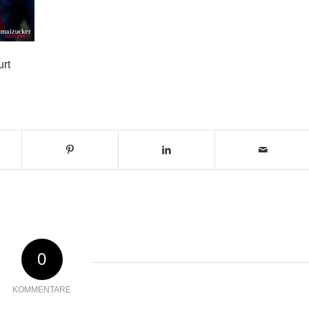
rt
0
KOMMENTARE