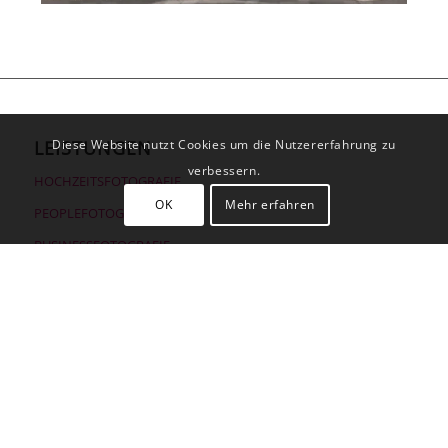
LEISTUNGEN
Diese Website nutzt Cookies um die Nutzererfahrung zu
verbessern.
HOCHZEITSFOTOGRAFIE
OK
Mehr erfahren
PEOPLEFOTOGRAFIE
BUSINESSFOTOGRAFIE
EVENTFOTOGRAFIE
HABEN WIR DICH BEEINDRUCKT?
Dann erzähle es doch weiter!